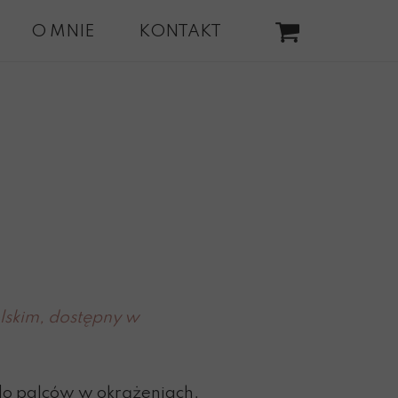
O MNIE
KONTAKT
lskim, dostępny w
do palców w okrążeniach.