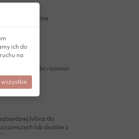
 23.5) cm
41/43), ale można
oich potrzeb
oim
amy ich do
 3 mm, wzorem
 ruchu na
lokowaniu.
obierz odpowiedni rozmiar
róbkę ściegu.
 wszystkie
skarpetek:
ajbardziej lubisz do
zoszniczych lub drutów z
":