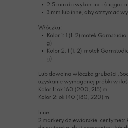
2.5 mm do wykonania ściągacz
3 mm lub inne, aby otrzymać w
Włóczka:
Kolor 1: 1 (1, 2) motek Garnstud
g)
Kolor 2: 1 (1, 2) motek Garnstud
g)
Lub dowolna włóczka grubości „Sock
uzyskanie wymaganej próbki w ilośc
Kolor 1: ok 160 (200, 215) m
Kolor 2: ok 140 (180, 220) m
Inne:
2 markery dziewiarskie, centymetr k