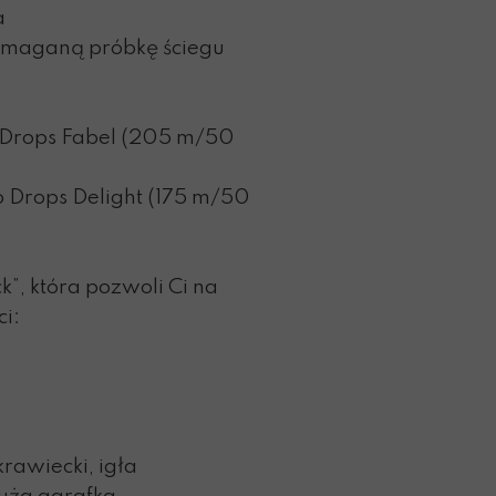
a
ymaganą próbkę ściegu
io Drops Fabel (205 m/50
io Drops Delight (175 m/50
”, która pozwoli Ci na
i:
rawiecki, igła