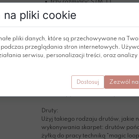
trzy rozmiary: S (M, L)
pasuje na obwód stopy: 18.5 (21,
na pliki cookie
rozmiar buta ok: 35/37 (38/40, 
dostosować długość stopy do sw
małe pliki danych, które są przechowywane na Tw
Próbka ściegu:
 podczas przeglądania stron internetowych. Używ
32 o. x 34 okr. = 10 cm na drutach
ałania serwisu, personalizacji treści, oraz analizy
żakardowym, w okrążeniach, po zb
Jeśli Twoja próbka jest inna, to d
drutów, aby otrzymać wymaganą p
Dostosuj
Zezwól na
Materiały potrzebne do wykonania 
Druty:
Użyj takiego rodzaju drutów, jakie n
wykonywania skarpet: drutów pońc
żyłką do pracy techniką "magic loop