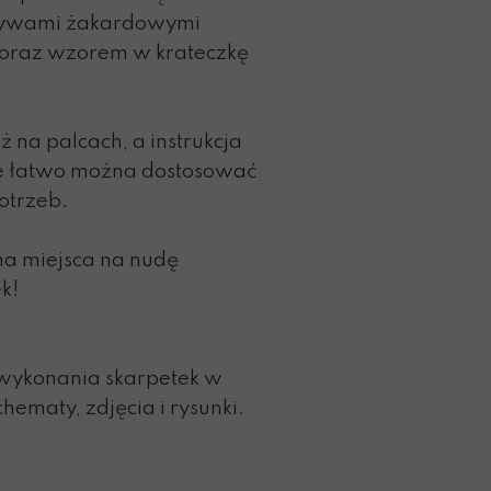
tywami żakardowymi
y oraz wzorem w krateczkę
 na palcach, a instrukcja
że łatwo można dostosować
otrzeb.
a miejsca na nudę
ek!
 wykonania skarpetek w
hematy, zdjęcia i rysunki.