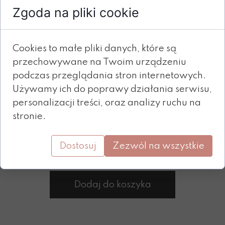
dwukrotnie, aby edytować tekst. Możesz też
Zgoda na pliki cookie
dowolnie zmieniać rozmiar i położenie tego
elementu oraz wszelkie parametry wliczając w to
tło, obramowanie i wiele innych. Elementom
Cookies to małe pliki danych, które są
tekstowych możesz też ustawić animację, dzięki
przechowywane na Twoim urządzeniu
czemu, gdy użytkownik strony wyświetli je na
podczas przeglądania stron internetowych.
ekranie, pokażą się one z wybranym efektem.
Używamy ich do poprawy działania serwisu,
personalizacji treści, oraz analizy ruchu na
stronie.
Dostosuj
Zezwól na wszystkie
Dodaj do koszyka